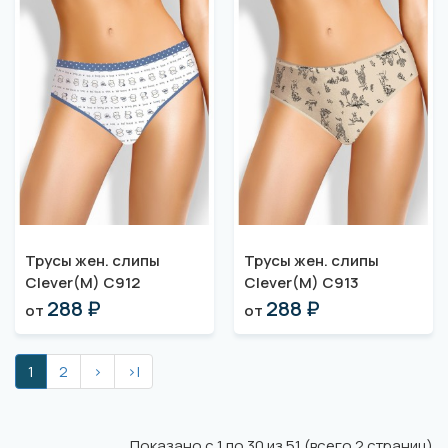
Трусы жен. слипы
Трусы жен. слипы
Clever(M) C912
Clever(M) C913
288 ₽
288 ₽
от
от
1
2
>
>|
Показано с 1 по 30 из 51 (всего 2 страниц)