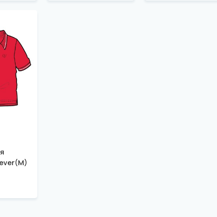
я
ever(M)