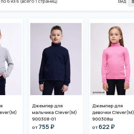
по 6 из 6 (всего 1 страниц)
Вид:
я
Джемпер для
Джемпер для
ever(M)
мальчика Clever(M)
девочки Clever(M
900308-01
900308ш
755 ₽
622 ₽
от
от