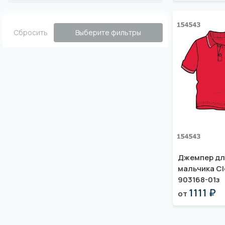
Сбросить
Выберите фильтры
Джемпер дл
мальчика Cl
903168-01з
1111 ₽
от