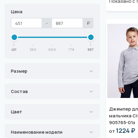
Показано с 1 
Цена
-
₽
451
560
669
778
887
Размер
Состав
Джемпер дл
Цвет
мальчика Cl
905765-01з
1224 ₽
от
Наименование модели