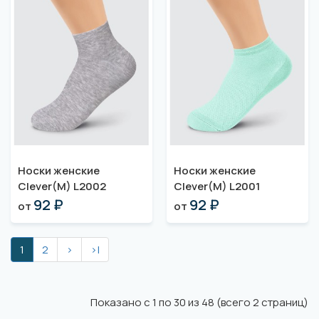
Носки женские
Носки женские
Clever(M) L2002
Clever(M) L2001
92 ₽
92 ₽
от
от
1
2
>
>|
Показано с 1 по 30 из 48 (всего 2 страниц)