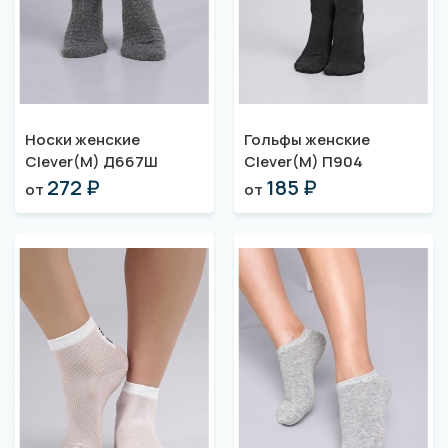
Носки женские
Гольфы женские
Clever(M) Д667Ш
Clever(M) П904
272 ₽
185 ₽
от
от