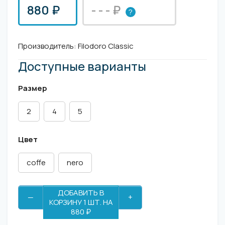
880 ₽
- - - ₽
?
Производитель:
Filodoro Classic
Доступные варианты
Размер
2
4
5
Цвет
coffe
nero
ДОБАВИТЬ В
—
+
КОРЗИНУ 1 ШТ. НА
880 ₽