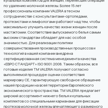
купальных комплектов для женщин, перенесших операции
по удалению молочной железы. Более 15 лет
профессионалы компании VALERIA в тесном
сотрудничестве с консультантами-ортопедами,
протезистами и лимфологами работают над тем, чтобы
максимально улучшить качество жизни женщин после
мастэктомии. Соответствие выпускаемого белья самым
высоким стандартам обладает для нас особой
значимостью. Для реализации политики
совершенствования производственных процессов и
технологий в нашей компании внедрена
сертифицированная система менеджмента качества
«ЕВРО СТАНДАРТ» ISO 9001:2008. Таким образом, все
готовые изделия ТМ VALERIA получают согласно
выполняемой процедуре оценки соответствия
маркировку СЕ, гарантирующую свободное обращение
нашей продукции на всей территории Европейского
экономического пространства. ТМ VALERIA предлагает
широкий ассортимент нижнего белья и купальных
комплектов со специальными карманами для фиксации
протезов молочной железы впечатляющего размерного