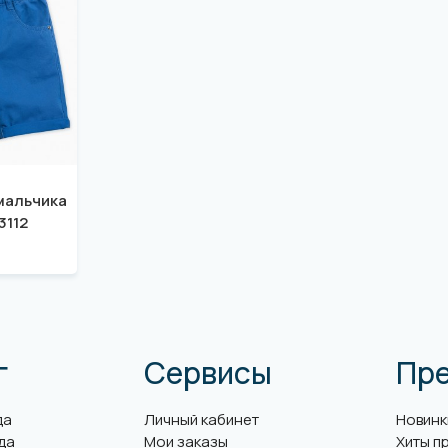
мальчика
3112
г
Сервисы
Пр
да
Личный кабинет
Новинк
да
Мои заказы
Хиты п