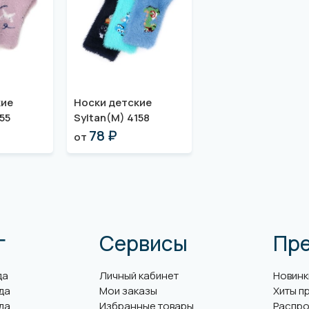
кие
Носки детские
55
Syltan(M) 4158
78 ₽
от
г
Сервисы
Пр
да
Личный кабинет
Новинк
да
Мои заказы
Хиты п
да
Избранные товары
Распро