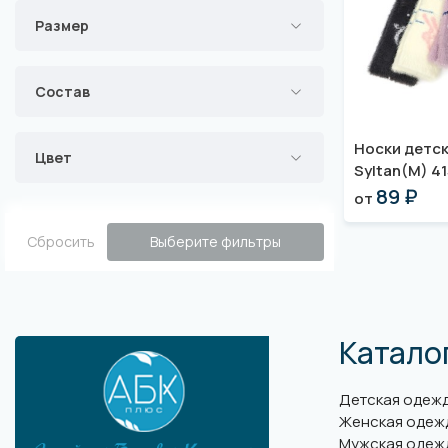
Размер
Состав
Носки детс
Цвет
Syltan(M) 41
89 ₽
от
Сбросить
Выберите фильтры
Катало
Детская одеж
Женская одеж
Мужская одеж