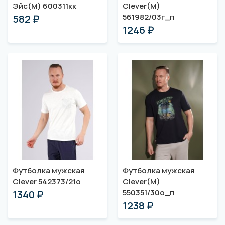
Эйс(M) 600311кк
Clever(M)
561982/03г_п
582 ₽
1246 ₽
Футболка мужская
Футболка мужская
Clever 542373/21о
Clever(M)
550351/30о_п
1340 ₽
1238 ₽