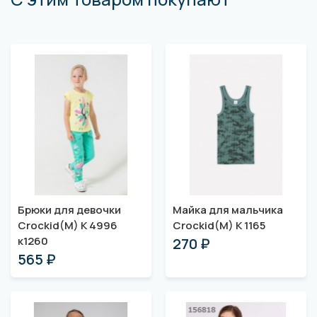
Брюки для девочки
Майка для мальчика
Crockid(M) К 4996
Crockid(M) К 1165
к1260
270 ₽
565 ₽