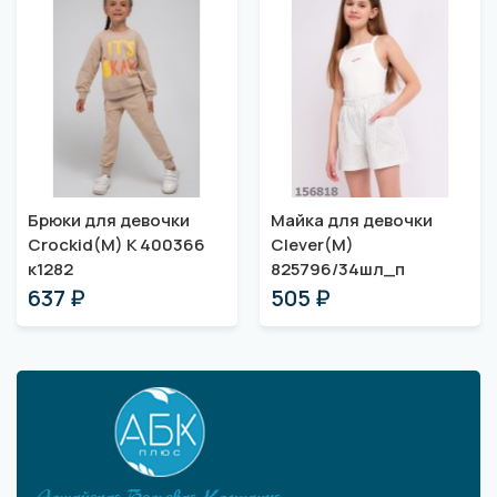
Брюки для девочки
Майка для девочки
Crockid(M) К 400366
Clever(M)
к1282
825796/34шл_п
637 ₽
505 ₽