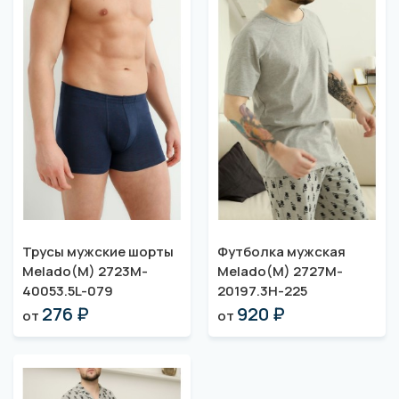
Трусы мужские шорты
Футболка мужская
Melado(M) 2723M-
Melado(M) 2727M-
40053.5L-079
20197.3H-225
276 ₽
920 ₽
от
от