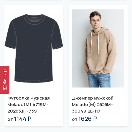
Фильтр
Футболка мужская
Джемпер мужской
Melado(M) 4719M-
Melado(M) 2525M-
20265.1H-739
30049.2L-117
1144 ₽
1626 ₽
от
от