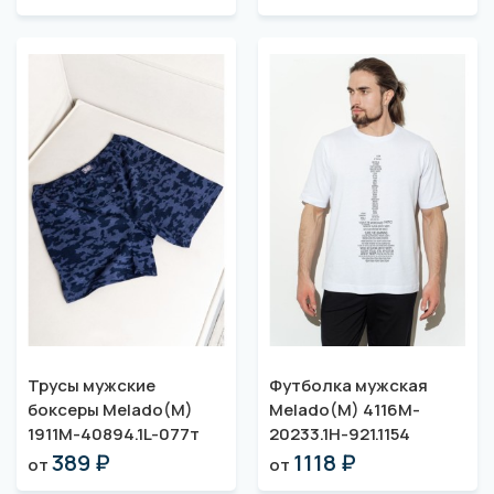
Трусы мужские
Футболка мужская
боксеры Melado(M)
Melado(M) 4116M-
1911M-40894.1L-077т
20233.1H-921.1154
389 ₽
1118 ₽
от
от