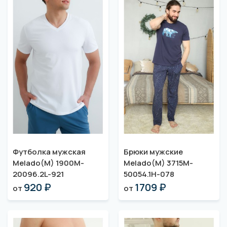
Футболка мужская
Брюки мужские
Melado(M) 1900M-
Melado(M) 3715M-
20096.2L-921
50054.1H-078
920 ₽
1709 ₽
от
от