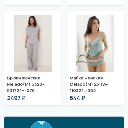
Брюки женские
Майка женская
Melado(M) 6320-
Melado(M) 2511W-
50172.1H-076
11032.1L-062
2497 ₽
644 ₽