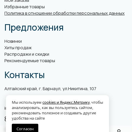
Мои заказы
Избранные товары
Политика в отношении обработки персональных данных
Предложения
Новинки
Хиты продаж
Распродажи и скидки
Рекомендуемые товары
Контакты
Алтайский край, г. Барнаул, ул.Никитина, 107
Мы используем
cookies и Яндекс.Метрику
, чтобы
анализировать, как вы пользуетесь сайтом,
info@abk-plus.ru
рекомендовать полезное и создавать другие
8 (3852) 560-599
удобства на сайте
Согласен
Единый телефон поддержки клиентов