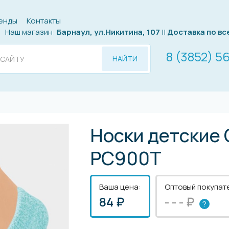
енды
Контакты
Наш магазин:
Барнаул, ул.Никитина, 107
||
Доставка по вс
8 (3852) 5
НАЙТИ
Носки детские 
PC900Т
Ваша цена:
Оптовый покупат
84 ₽
- - - ₽
?