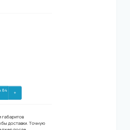
А 84
+
и габаритов
ужбы доставки. Точную
неджер после