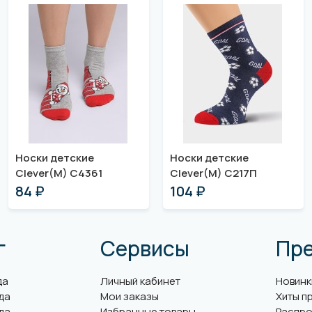
Носки детские
Носки детские
Clever(M) С4361
Clever(M) С217П
84 ₽
104 ₽
г
Сервисы
Пр
да
Личный кабинет
Новинк
да
Мои заказы
Хиты п
да
Избранные товары
Распро