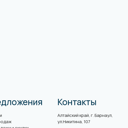
едложения
Контакты
и
Алтайский край, г. Барнаул,
родаж
ул.Никитина, 107
дажи и скидки