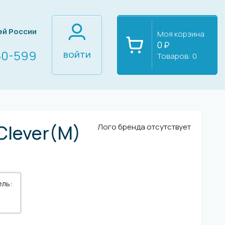
ей России
Моя корзина
0 ₽
60-599
ВОЙТИ
Товаров:
0
Clever(M)
Лого бренда отсутствует
ель: