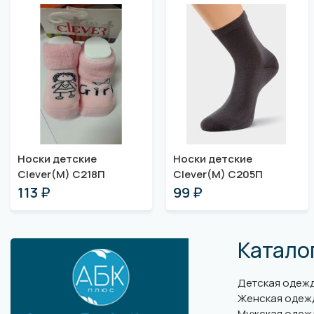
Носки детские
Носки детские
Clever(M) С218П
Clever(M) С205П
113 ₽
99 ₽
Катало
Детская одеж
Женская одеж
Мужская одеж