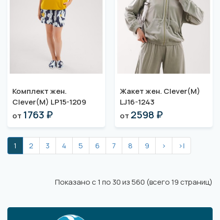
Комплект жен.
Жакет жен. Clever(M)
Clever(M) LP15-1209
LJ16-1243
1763 ₽
2598 ₽
от
от
1
2
3
4
5
6
7
8
9
>
>|
Показано с 1 по 30 из 560 (всего 19 страниц)