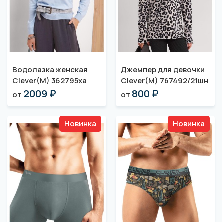
Водолазка женская
Джемпер для девочки
Clever(M) 362795ха
Clever(M) 767492/21шн
2009 ₽
800 ₽
от
от
Новинка
Новинка