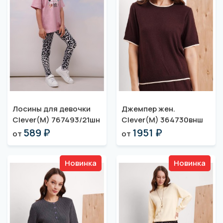
Лосины для девочки
Джемпер жен.
Clever(M) 767493/21шн
Clever(M) 364730внш
589 ₽
1951 ₽
от
от
Новинка
Новинка