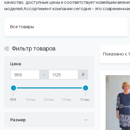
качество, доступные цены и соответствует новейшим веян
моделей.Ассортимент компании сегодня - это современная 
Все товары
Фильтр товаров
Показано с 1 
Цена
-
₽
959
1,0 тыс.
1,0 тыс.
1,1 тыс.
1,1 тыс.
Размер