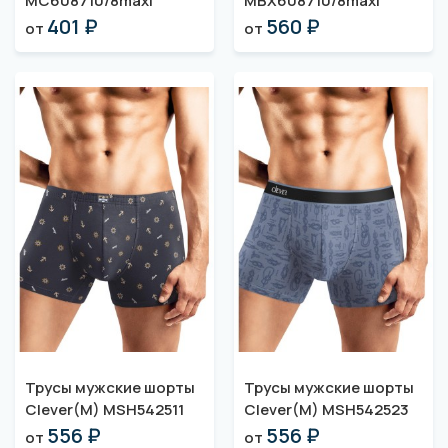
MC608710/8maxi
MBX608710/8maxi
401 ₽
560 ₽
от
от
Трусы мужские шорты
Трусы мужские шорты
Clever(M) MSH542511
Clever(M) MSH542523
556 ₽
556 ₽
от
от