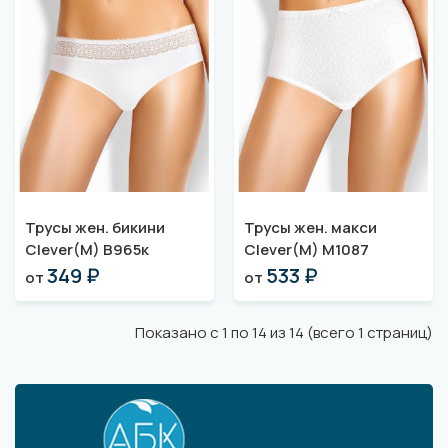
Трусы жен. бикини
Трусы жен. макси
Clever(M) B965к
Clever(M) M1087
349 ₽
533 ₽
от
от
Показано с 1 по 14 из 14 (всего 1 страниц)