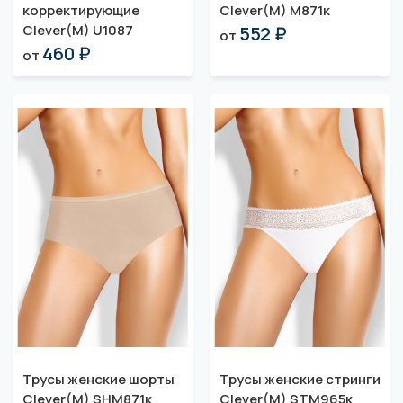
корректирующие
Clever(M) M871к
Clever(M) U1087
552 ₽
от
460 ₽
от
Трусы женские шорты
Трусы женские стринги
Clever(M) SHM871к
Clever(M) STM965к