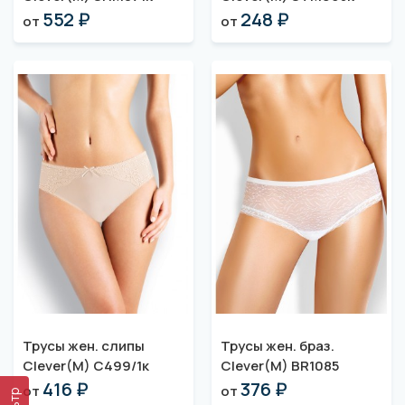
552 ₽
248 ₽
от
от
Трусы жен. слипы
Трусы жен. браз.
Clever(M) C499/1к
Clever(M) BR1085
416 ₽
376 ₽
от
от