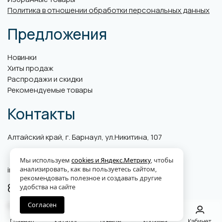
Политика в отношении обработки персональных данных
Предложения
Новинки
Хиты продаж
Распродажи и скидки
Рекомендуемые товары
Контакты
Алтайский край, г. Барнаул, ул.Никитина, 107
Мы используем
cookies и Яндекс.Метрику
, чтобы
анализировать, как вы пользуетесь сайтом,
info@abk-plus.ru
рекомендовать полезное и создавать другие
8 (3852) 560-599
удобства на сайте
Согласен
Единый телефон поддержки клиентов
Главная
Каталог
Бренды
Корзина
Кабинет