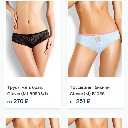
Трусы жен. браз.
Трусы жен. бикини
Clever(M) BR508/1к
Clever(M) B1036
270 ₽
251 ₽
от
от