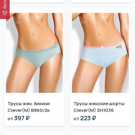
Фильтр
Трусы жен. бикини
Трусы женские шорты
Clever(M) B860/2к
Clever(M) SH1036
397 ₽
223 ₽
от
от