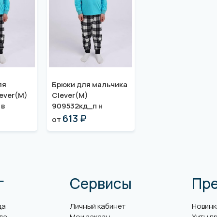
ля
Брюки для мальчика
ever(M)
Clever(M)
 в
909532кд_п н
613 ₽
от
г
Сервисы
Пр
да
Личный кабинет
Новинк
да
Мои заказы
Хиты п