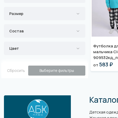
Размер
Состав
Футболка д
Цвет
мальчика Cl
909532кд_п
583 ₽
от
Сбросить
Выберите фильтры
Катало
Детская одеж
Женская одеж